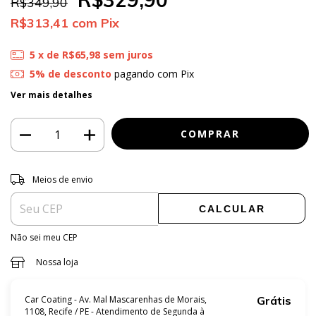
R$349,90
R$313,41
com
Pix
5
x de
R$65,98
sem juros
5% de desconto
pagando com Pix
Ver mais detalhes
Entregas para o CEP:
ALTERAR CEP
Meios de envio
CALCULAR
Não sei meu CEP
Nossa loja
Car Coating - Av. Mal Mascarenhas de Morais,
Grátis
1108, Recife / PE - Atendimento de Segunda à