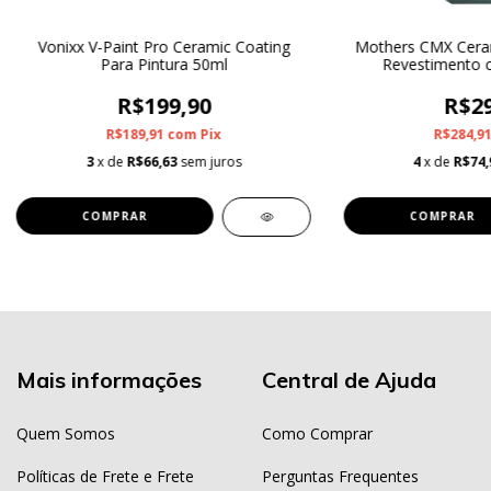
Vonixx V-Paint Pro Ceramic Coating
Mothers CMX Ceram
Para Pintura 50ml
Revestimento 
R$199,90
R$29
R$189,91
com
Pix
R$284,9
3
x de
R$66,63
sem juros
4
x de
R$74,
Mais informações
Central de Ajuda
Quem Somos
Como Comprar
Políticas de Frete e Frete
Perguntas Frequentes