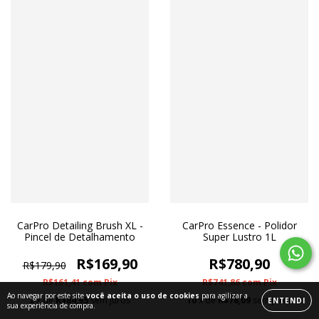
CarPro Detailing Brush XL -
CarPro Essence - Polidor
Pincel de Detalhamento
Super Lustro 1L
R$169,90
R$780,90
R$179,90
R$161,41
com
Pix
R$741,86
com
Pix
Ao navegar por este site
você aceita o uso de cookies
para agilizar a
2
x de
R$84,95
sem juros
10
x de
R$78,09
sem juros
ENTENDI
sua experiência de compra.