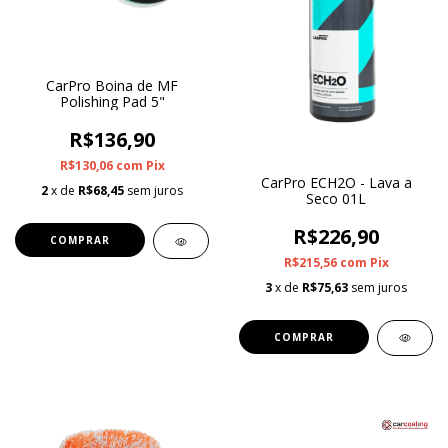
CarPro Boina de MF
Polishing Pad 5"
R$136,90
R$130,06
com
Pix
CarPro ECH2O - Lava a
2
x de
R$68,45
sem juros
Seco 01L
R$226,90
R$215,56
com
Pix
3
x de
R$75,63
sem juros