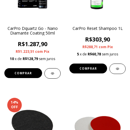
CarPro Dquartz Go - Nano
CarPro Reset Shampoo 1L
Diamante Coating 50ml
R$303,90
R$1.287,90
R$288,71
com
Pix
R$1.223,51
com
Pix
5
x de
R$60,78
sem juros
10
x de
R$128,79
sem juros
14
%
OFF