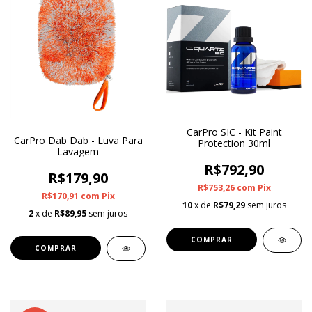
CarPro SIC - Kit Paint
CarPro Dab Dab - Luva Para
Protection 30ml
Lavagem
R$792,90
R$179,90
R$753,26
com
Pix
R$170,91
com
Pix
10
x de
R$79,29
sem juros
2
x de
R$89,95
sem juros