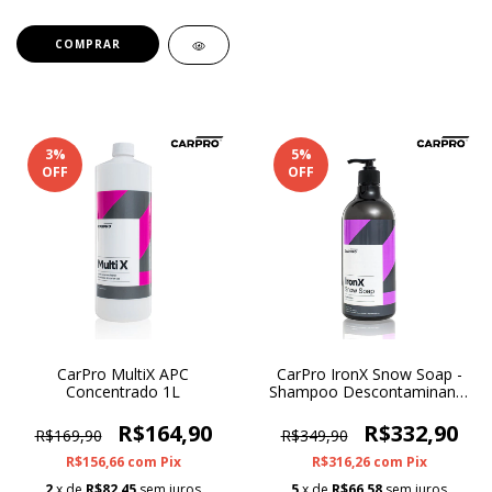
3
%
5
%
OFF
OFF
CarPro MultiX APC
CarPro IronX Snow Soap -
Concentrado 1L
Shampoo Descontaminante
Ferroso 01L
R$164,90
R$332,90
R$169,90
R$349,90
R$156,66
com
Pix
R$316,26
com
Pix
2
x de
R$82,45
sem juros
5
x de
R$66,58
sem juros