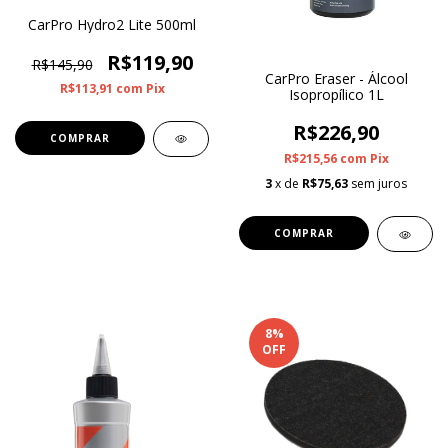
CarPro Hydro2 Lite 500ml
R$119,90
R$145,90
CarPro Eraser - Álcool
R$113,91
com
Pix
Isopropílico 1L
R$226,90
R$215,56
com
Pix
3
x de
R$75,63
sem juros
8
%
OFF