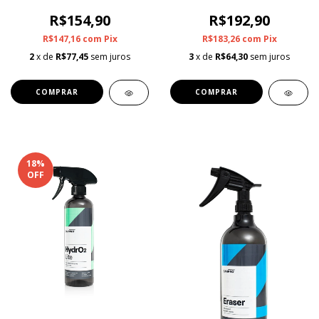
R$154,90
R$192,90
R$147,16
com
Pix
R$183,26
com
Pix
2
x de
R$77,45
sem juros
3
x de
R$64,30
sem juros
18
%
OFF