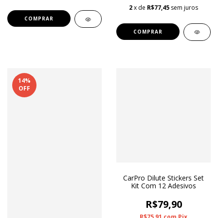
2
x de
R$77,45
sem juros
14
%
OFF
CarPro Dilute Stickers Set
Kit Com 12 Adesivos
R$79,90
R$75,91
com
Pix