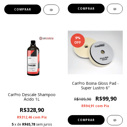
9
%
OFF
CarPro Boina Gloss Pad -
Super Lustro 6"
CarPro Descale Shampoo
R$99,90
R$109,90
Ácido 1L
R$94,91
com
Pix
R$328,90
R$312,46
com
Pix
5
x de
R$65,78
sem juros