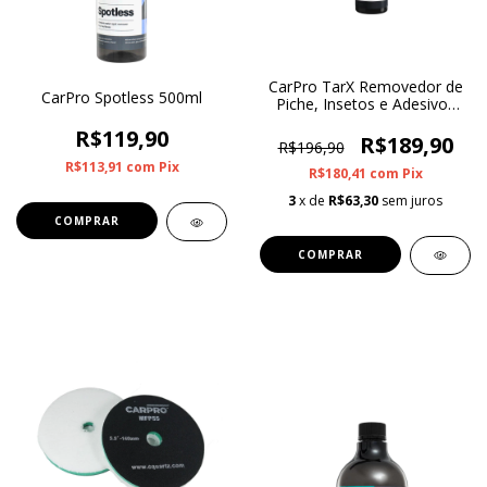
CarPro TarX Removedor de
CarPro Spotless 500ml
Piche, Insetos e Adesivos
500ml
R$119,90
R$189,90
R$196,90
R$113,91
com
Pix
R$180,41
com
Pix
3
x de
R$63,30
sem juros