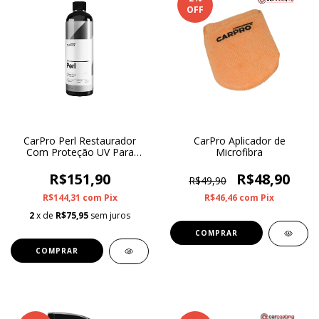
OFF
CarPro Perl Restaurador
CarPro Aplicador de
Com Proteção UV Para
Microfibra
Plásticos, Borrachas e
Couro 500ml
R$151,90
R$48,90
R$49,90
R$144,31
com
Pix
R$46,46
com
Pix
2
x de
R$75,95
sem juros