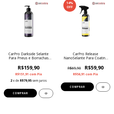
14
%
OFF
CarPro Darkside Selante
CarPro Release
Para Pneus e Borrachas
NanoSelante Para Coating
500ml
500ml
R$159,90
R$59,90
R$69,90
R$151,91
com
Pix
R$56,91
com
Pix
2
x de
R$79,95
sem juros