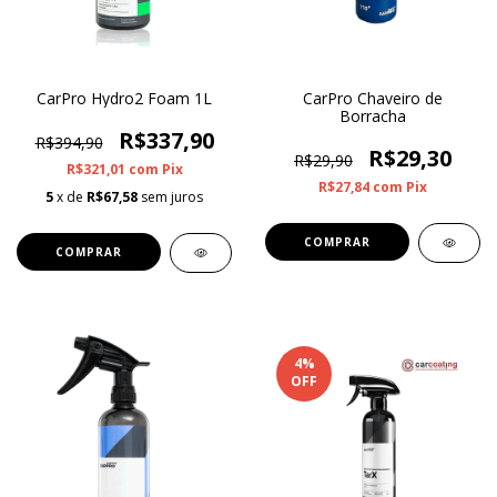
CarPro Hydro2 Foam 1L
CarPro Chaveiro de
Borracha
R$337,90
R$394,90
R$29,30
R$29,90
R$321,01
com
Pix
R$27,84
com
Pix
5
x de
R$67,58
sem juros
4
%
OFF