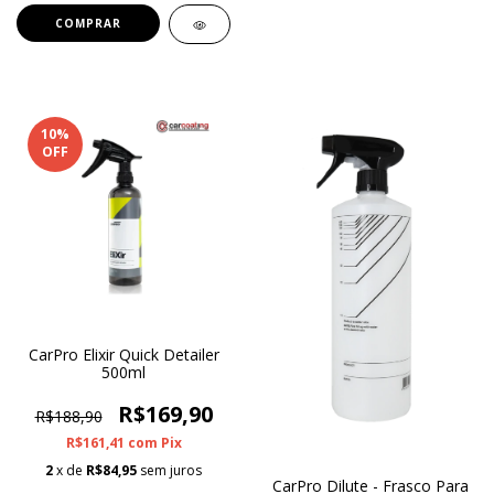
10
%
OFF
CarPro Elixir Quick Detailer
500ml
R$169,90
R$188,90
R$161,41
com
Pix
2
x de
R$84,95
sem juros
CarPro Dilute - Frasco Para