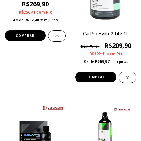
R$269,90
R$256,41
com
Pix
4
x de
R$67,48
sem juros
CarPro Hydro2 Lite 1L
R$209,90
R$229,90
R$199,41
com
Pix
3
x de
R$69,97
sem juros