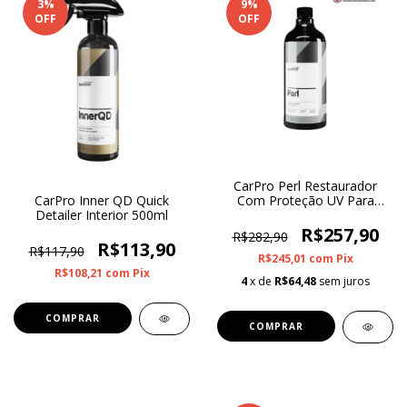
3
%
9
%
OFF
OFF
CarPro Perl Restaurador
Com Proteção UV Para
CarPro Inner QD Quick
Plásticos, Borrachas e
Detailer Interior 500ml
Couro 1L
R$257,90
R$282,90
R$113,90
R$117,90
R$245,01
com
Pix
R$108,21
com
Pix
4
x de
R$64,48
sem juros