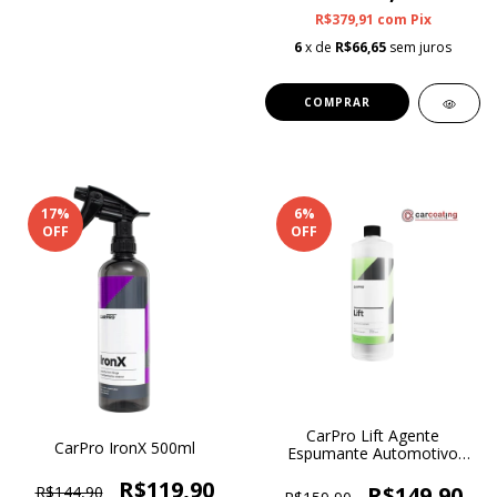
R$379,91
com
Pix
6
x de
R$66,65
sem juros
17
%
6
%
OFF
OFF
CarPro Lift Agente
CarPro IronX 500ml
Espumante Automotivo
Para Pré Lavagem 1L
R$119,90
R$149,90
R$144,90