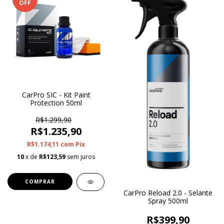
OFF
CarPro SIC - Kit Paint
Protection 50ml
R$1.299,90
R$1.235,90
R$1.174,11
com
Pix
10
x de
R$123,59
sem juros
CarPro Reload 2.0 - Selante
Spray 500ml
R$399,90