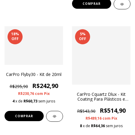
18
%
5
%
OFF
OFF
CarPro Flyby30 - Kit de 20ml
R$242,90
R$295,90
R$230,76
com
Pix
CarPro Cquartz Dlux - Kit
Coating Para Plásticos e
4
x de
R$60,73
sem juros
Borrachas 30ml
R$514,90
R$543,90
R$489,16
com
Pix
8
x de
R$64,36
sem juros