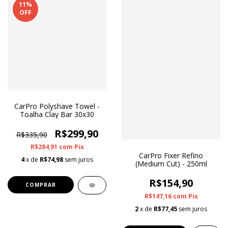
11
%
OFF
CarPro Polyshave Towel -
Toalha Clay Bar 30x30
R$299,90
R$335,90
R$284,91
com
Pix
CarPro Fixer Refino
4
x de
R$74,98
sem juros
(Medium Cut) - 250ml
R$154,90
R$147,16
com
Pix
2
x de
R$77,45
sem juros