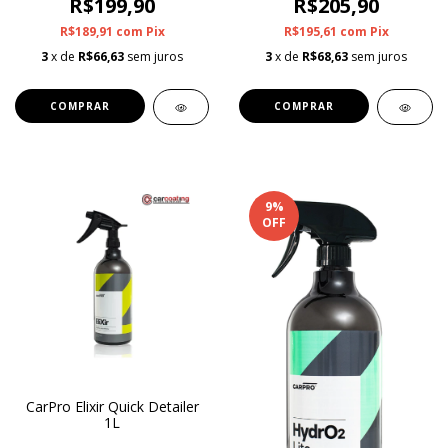
R$199,90
R$205,90
R$189,91
com
Pix
R$195,61
com
Pix
3
x de
R$66,63
sem juros
3
x de
R$68,63
sem juros
9
%
OFF
CarPro Elixir Quick Detailer
1L