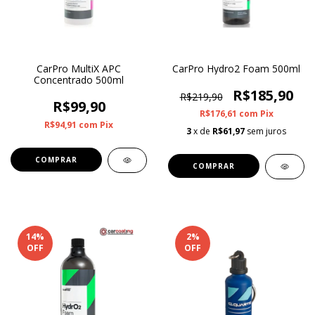
CarPro MultiX APC
CarPro Hydro2 Foam 500ml
Concentrado 500ml
R$185,90
R$219,90
R$99,90
R$176,61
com
Pix
R$94,91
com
Pix
3
x de
R$61,97
sem juros
14
%
2
%
OFF
OFF