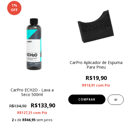
1
%
OFF
CarPro Aplicador de Espuma
Para Pneu
R$19,90
R$18,91
com
Pix
CarPro ECH2O - Lava a
Seco 500ml
R$133,90
R$134,90
R$127,21
com
Pix
2
x de
R$66,95
sem juros