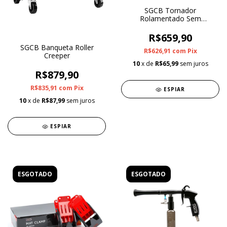
SGCB Tornador
Rolamentado Sem
Reservatório
R$659,90
SGCB Banqueta Roller
R$626,91
com
Pix
Creeper
10
x de
R$65,99
sem juros
R$879,90
R$835,91
com
Pix
ESPIAR
10
x de
R$87,99
sem juros
ESPIAR
ESGOTADO
ESGOTADO