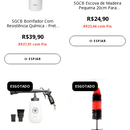
SGCB Escova de Madeira
Pequena 20cm Para
Detalhamento
R$24,90
SGCB Borrifador Com
Resistência Química - Preto
R$23,66
com
Pix
800ml
R$39,90
ESPIAR
R$37,91
com
Pix
ESPIAR
ESGOTADO
ESGOTADO