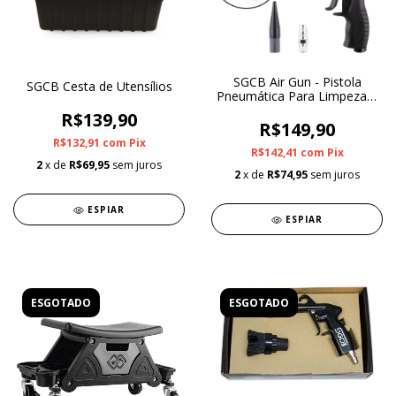
SGCB Air Gun - Pistola
SGCB Cesta de Utensílios
Pneumática Para Limpeza e
Secagem
R$139,90
R$149,90
R$132,91
com
Pix
R$142,41
com
Pix
2
x de
R$69,95
sem juros
2
x de
R$74,95
sem juros
ESPIAR
ESPIAR
ESGOTADO
ESGOTADO