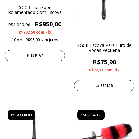
SGCB Tornador
Rolamentado Com Escova
R$950,00
R$1.099,90
R$902,50
com
Pix
10
x de
R$95,00
sem juros
SGCB Escova Para Furo de
Rodas Pequena
ESPIAR
R$75,90
R$72,11
com
Pix
ESPIAR
ESGOTADO
ESGOTADO