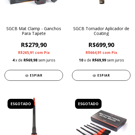
SGCB Mat Clamp - Ganchos
SGCB Tornador Aplicador de
Para Tapete
Coating
R$279,90
R$699,90
R$265,91
com
Pix
R$664,91
com
Pix
4
x de
R$69,98
sem juros
10
x de
R$69,99
sem juros
ESPIAR
ESPIAR
ESGOTADO
ESGOTADO