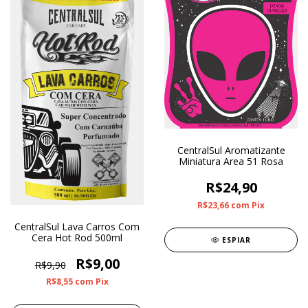
CentralSul Aromatizante
Miniatura Area 51 Rosa
R$24,90
R$23,66
com
Pix
CentralSul Lava Carros Com
Cera Hot Rod 500ml
ESPIAR
R$9,00
R$9,90
R$8,55
com
Pix