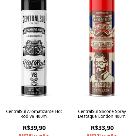
CentralSul Aromatizante Hot
CentralSul Silicone Spray
Rod V8 400ml
Destaque London 400ml
R$39,90
R$33,90
R$37,91
com
Pix
R$32,21
com
Pix