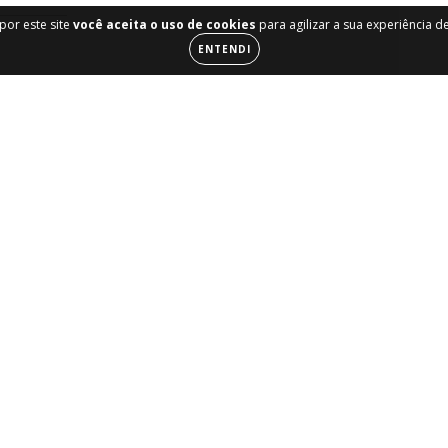
por este site
você aceita o uso de cookies
para agilizar a sua experiência 
ENTENDI
ESGOTADO
ESGOTADO
etalica
Sigma Tools Jogo de
Sigma Tools C
x17cm
Soquetes de Impacto Para
Detalhamento
Rodas de Liga Leve
0
R$99,90
R
R$149,90
R$529,90
Pix
R$94,91
com
Pix
R$436,91