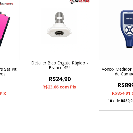
Detailer Bico Engate Rápido -
Branco 45°
rs Set Kit
Vonixx Medidor
vos
de Cama
R$24,90
0
R$89
R$23,66
com
Pix
Pix
R$854,91
10
x de
R$89,9