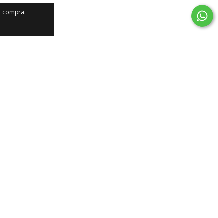
de compra.
ESGOTADO
arrinho Para
Sigma Tools Pulverizador
 Automotivo
Manual Orange 2L SGT-9925
$459,90
R$42,90
com
Pix
R$40,76
com
Pix