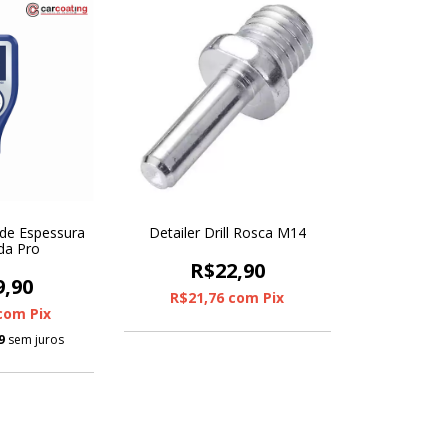
 de Espessura
Detailer Drill Rosca M14
da Pro
R$22,90
9,90
R$21,76
com
Pix
com
Pix
9
sem juros