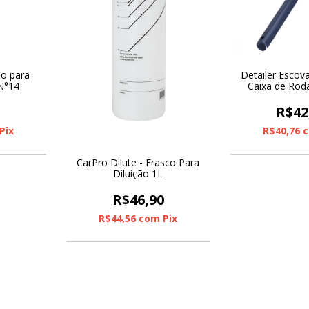
io para
Detailer Escov
N°14
Caixa de Rod
Rigidas e Re
0
R$42
Pix
R$40,76
CarPro Dilute - Frasco Para
Diluição 1L
R$46,90
R$44,56
com
Pix