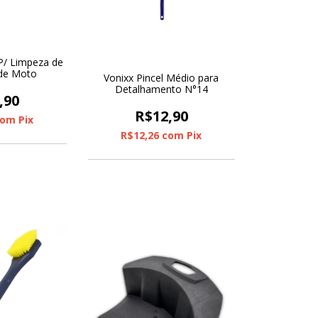
P/ Limpeza de
 de Moto
Vonixx Pincel Médio para
Detalhamento N°14
,90
R$12,90
com
Pix
R$12,26
com
Pix