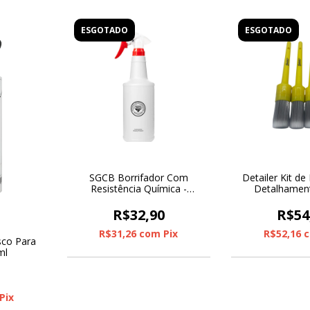
ESGOTADO
ESGOTADO
SGCB Borrifador Com
Detailer Kit de
Resistência Química -
Detalhamen
Vermelho 800ml
Unida
R$32,90
R$54
R$31,26
com
Pix
R$52,16
sco Para
ml
0
Pix