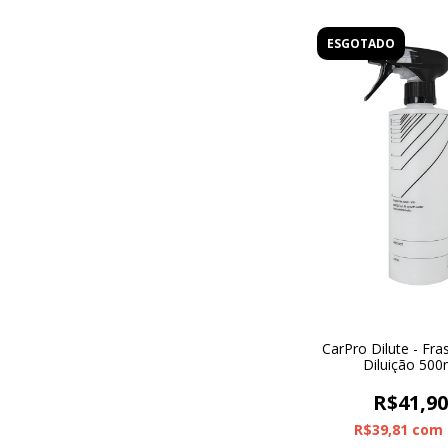
ESGOTADO
CarPro Dilute - Fra
Diluição 500
R$41,9
R$39,81
com