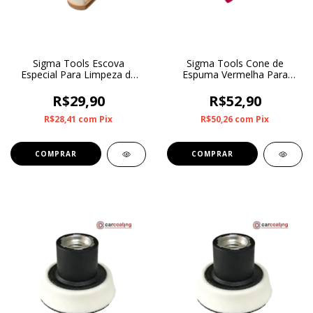
Sigma Tools Escova
Sigma Tools Cone de
Especial Para Limpeza de
Espuma Vermelha Para
Couro
Polimento de Rodas e
Cantos Macia
R$29,90
R$52,90
R$28,41
com
Pix
R$50,26
com
Pix