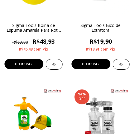
Sigma Tools Boina de
Sigma Tools Bico de
Espuma Amarela Para Roto
Extratora
Orbital Corte Médio 6”
R$48,93
R$19,90
R$69,90
R$46,48
com
Pix
R$18,91
com
Pix
14
%
OFF