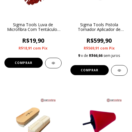
Sigma Tools Luva de
Sigma Tools Pistola
Microfibra Com Tentáculos
Tornador Aplicador de
Duplaface 1600GSM
Coating SGT-9935
R$19,90
R$599,90
R$18,91
com
Pix
R$569,91
com
Pix
9
x de
R$66,66
sem juros