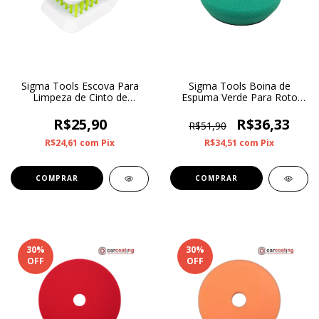
Sigma Tools Escova Para
Sigma Tools Boina de
Limpeza de Cinto de
Espuma Verde Para Roto
Segurança
Orbital Corte Pesado 3”
R$25,90
R$36,33
R$51,90
R$24,61
com
Pix
R$34,51
com
Pix
30
%
30
%
OFF
OFF