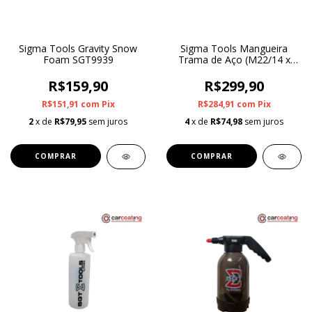
Sigma Tools Gravity Snow
Sigma Tools Mangueira
Foam SGT9939
Trama de Aço (M22/14 x
1/4) Para Lavadora de Alta
Pressao 12M
R$159,90
R$299,90
R$151,91
com
Pix
R$284,91
com
Pix
2
x de
R$79,95
sem juros
4
x de
R$74,98
sem juros