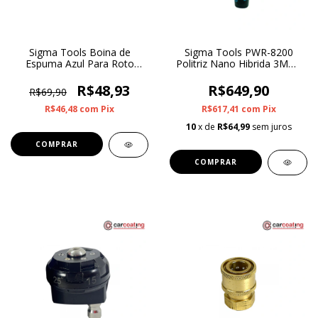
Sigma Tools Boina de
Sigma Tools PWR-8200
Espuma Azul Para Roto
Politriz Nano Hibrida 3MM-
Orbital Corte Leve 6”
12MM
R$48,93
R$649,90
R$69,90
R$46,48
com
Pix
R$617,41
com
Pix
10
x de
R$64,99
sem juros