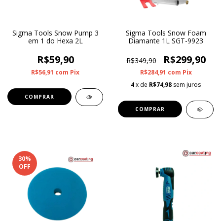
Sigma Tools Snow Pump 3
Sigma Tools Snow Foam
em 1 do Hexa 2L
Diamante 1L SGT-9923
R$59,90
R$299,90
R$349,90
R$56,91
com
Pix
R$284,91
com
Pix
4
x de
R$74,98
sem juros
30
%
OFF