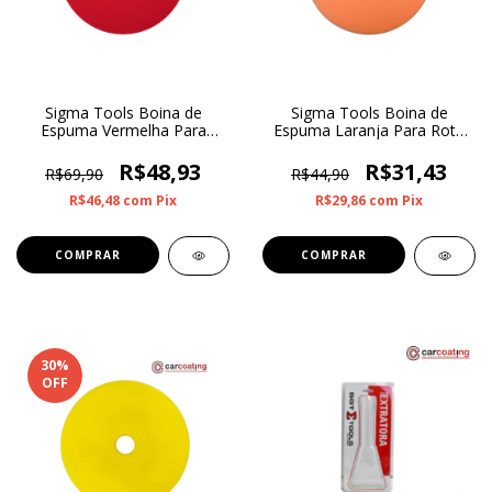
Sigma Tools Boina de
Sigma Tools Boina de
Espuma Vermelha Para
Espuma Laranja Para Roto
Roto Orbital Super Lustro 6”
Orbital Refino 3”
R$48,93
R$31,43
R$69,90
R$44,90
R$46,48
com
Pix
R$29,86
com
Pix
30
%
OFF