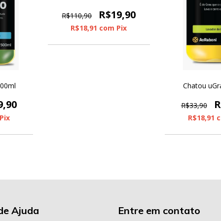
R$19,90
R$110,90
R$18,91
com
Pix
500ml
Chatou uGr
9,90
R
R$33,90
Pix
R$18,91
de Ajuda
Entre em contato