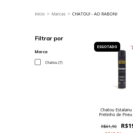
Início
>
Marcas
>
CHATOU! - AO RABONI
Filtrar por
ESGOTADO
Marca
Chatou (7)
Chatou Estalanu
Pretinho de Pneu
R$1
R$61,90