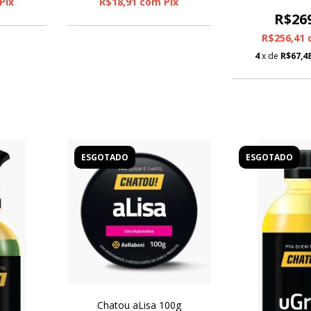
Pix
R$18,91
com
Pix
07/10/2022 -
CHAT
R$26
R$256,41
4
x de
R$67,4
ESGOTADO
ESGOTADO
Chatou aLisa 100g