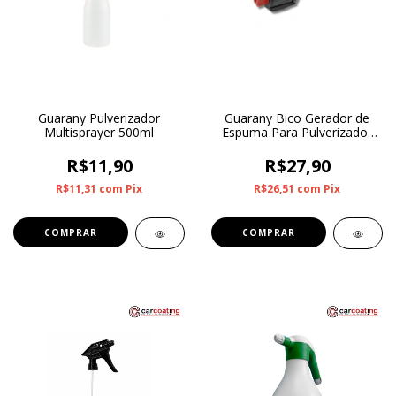
Guarany Pulverizador
Guarany Bico Gerador de
Multisprayer 500ml
Espuma Para Pulverizador
de Compressão Gerador de
Espuma 1,7L
R$11,90
R$27,90
R$11,31
com
Pix
R$26,51
com
Pix