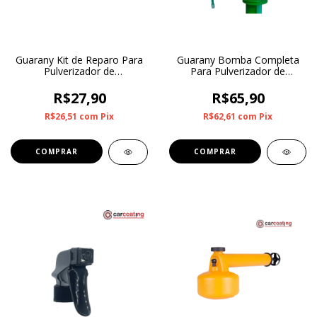
Guarany Kit de Reparo Para
Guarany Bomba Completa
Pulverizador de
Para Pulverizador de
Compressão Prévia Com 7
Compressão Prévia 1.2L
peças
R$27,90
R$65,90
R$26,51
com
Pix
R$62,61
com
Pix