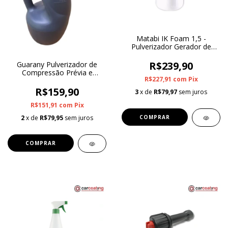
Matabi IK Foam 1,5 -
Pulverizador Gerador de
Espuma
R$239,90
Guarany Pulverizador de
Compressão Prévia e
R$227,91
com
Pix
Gerador de Espuma 1.7L
R$159,90
3
x de
R$79,97
sem juros
R$151,91
com
Pix
2
x de
R$79,95
sem juros