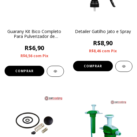
Guarany Kit Bico Completo
Detailer Gatilho Jato e Spray
Para Pulverizador de
Compressão Prévia de 1.2L
R$8,90
Com 3 Peças
R$6,90
R$8,46
com
Pix
R$6,56
com
Pix