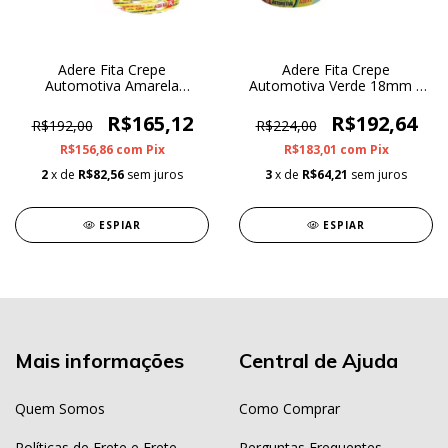
Adere Fita Crepe
Adere Fita Crepe
Automotiva Amarela
Automotiva Verde 18mm X
18mmx40m | Caixa com 32
50M Caixa com 32unidades
unidades
R$165,12
R$192,64
R$192,00
R$224,00
R$156,86
com
Pix
R$183,01
com
Pix
2
x de
R$82,56
sem juros
3
x de
R$64,21
sem juros
ESPIAR
ESPIAR
Mais informações
Central de Ajuda
Quem Somos
Como Comprar
Políticas de Frete e Frete
Perguntas Frequentes