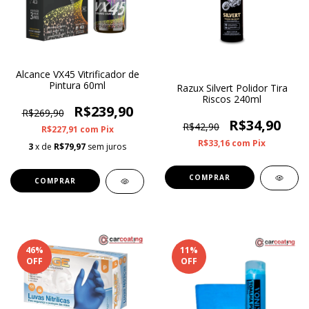
Alcance VX45 Vitrificador de
Pintura 60ml
Razux Silvert Polidor Tira
Riscos 240ml
R$239,90
R$269,90
R$34,90
R$42,90
R$227,91
com
Pix
R$33,16
com
Pix
3
x de
R$79,97
sem juros
46
%
11
%
OFF
OFF