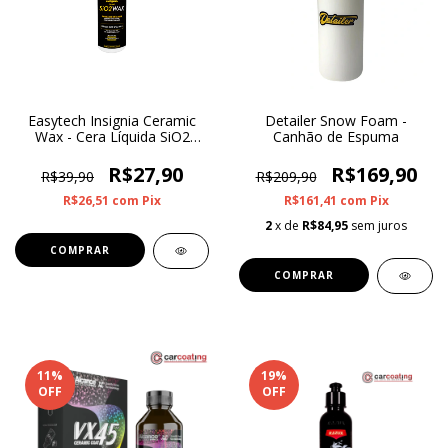
Easytech Insignia Ceramic
Detailer Snow Foam -
Wax - Cera Líquida SiO2
Canhão de Espuma
500ml
R$27,90
R$169,90
R$39,90
R$209,90
R$26,51
com
Pix
R$161,41
com
Pix
2
x de
R$84,95
sem juros
11
%
19
%
OFF
OFF