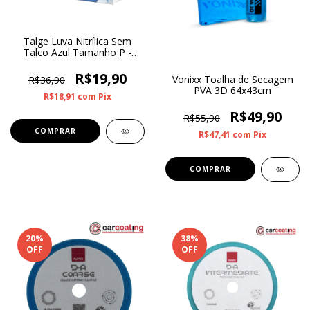
Talge Luva Nitrílica Sem
Talco Azul Tamanho P -
Caixa C/ 100 Unidades
R$19,90
Vonixx Toalha de Secagem
R$36,90
PVA 3D 64x43cm
R$18,91
com
Pix
R$49,90
R$55,90
R$47,41
com
Pix
20
%
38
%
OFF
OFF