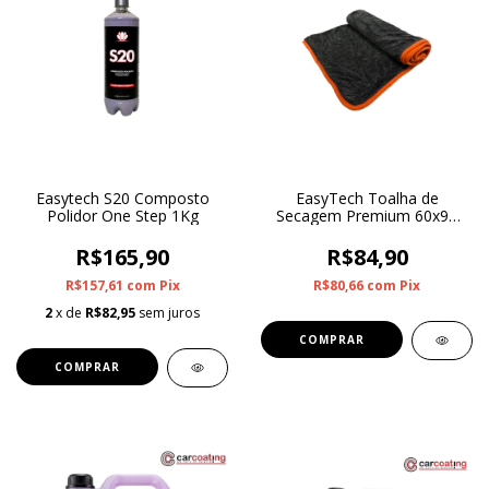
Easytech S20 Composto
EasyTech Toalha de
Polidor One Step 1Kg
Secagem Premium 60x90
600GSM
R$165,90
R$84,90
R$157,61
com
Pix
R$80,66
com
Pix
2
x de
R$82,95
sem juros