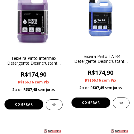
Teixeira Pinto TA R4
Teixeira Pinto Intermax
Detergente Desincrustante
Detergente Desincrustante
Alcalino 1:200 5L
Acido 1:200 5L
R$174,90
R$174,90
R$166,16
com
Pix
R$166,16
com
Pix
2
x de
R$87,45
sem juros
2
x de
R$87,45
sem juros