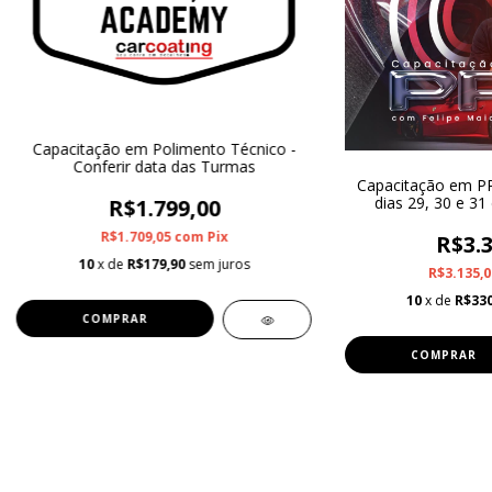
Capacitação em Polimento Técnico -
Conferir data das Turmas
Capacitação em PP
dias 29, 30 e 31
R$1.799,00
R$1.709,05
com
Pix
R$3.3
10
x de
R$179,90
sem juros
R$3.135,
10
x de
R$330
COMPRAR
COMPRAR